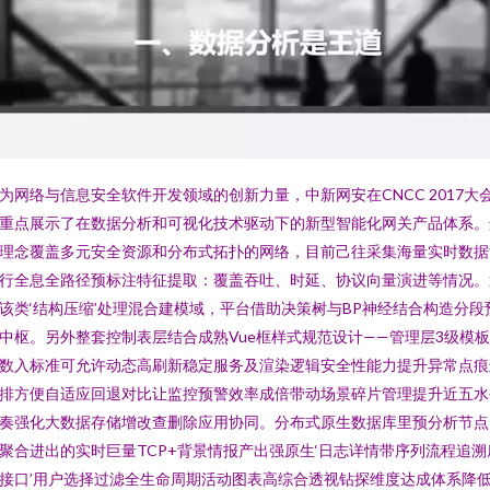
为网络与信息安全软件开发领域的创新力量，中新网安在CNCC 2017大
重点展示了在数据分析和可视化技术驱动下的新型智能化网关产品体系。
理念覆盖多元安全资源和分布式拓扑的网络，目前己往采集海量实时数据
行全息全路径预标注特征提取：覆盖吞吐、时延、协议向量演进等情况。
该类‘结构压缩’处理混合建模域，平台借助决策树与BP神经结合构造分段
中枢。另外整套控制表层结合成熟Vue框样式规范设计——管理层3级模
数入标准可允许动态高刷新稳定服务及渲染逻辑安全性能力提升异常点痕
排方便自适应回退对比让监控预警效率成倍带动场景碎片管理提升近五水
奏强化大数据存储增改查删除应用协同。分布式原生数据库里预分析节点
聚合进出的实时巨量TCP+背景情报产出强原生‘日志详情带序列流程追溯
接口’用户选择过滤全生命周期活动图表高综合透视钻探维度达成体系降