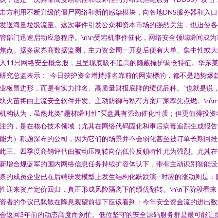
击方利用不断升级的僵尸网络和新的感染模块，向各地DNS服务器和入口
发送海量垃圾流量。这次事件引发公众和资本市场的强烈关注，也迫使各
管部门迅速启动应急程序。\n\n受宕机事件催化，网络安全领域瞬间成为
焦点。据多家券商数据监测，主力资金周一开盘后便有大单、集中性或大
入11只网络安全概念股，且呈现底吸不追高的隐蔽掩护调仓特征。华东
研究总监表示：“今日获护资金增持排名靠前的网安標的，都不是趋势爆
业板冒进形，而是有实力排名、高质量财报底牌的绩优品种。”也就是说
块火苗将由主流安全软件开发、主动防御与私有方案厂家率先点燃。\n\n
机构认为，虽然此类“题材瞬时性”买盘具有强劲催化性质；但更值得投资
注的，是在核心技术领域（尤其在网络代码固化和事后病毒追踪生成报告
能力）积题深布的公司，因为它们的场景并不会弱化甚至被订单长期回推
此三、四季度商销评估由被动压制转向估低位反鎖特性尤为强烈。尤其在
新增合规蓝军的国内网络信息任务持续扩容体认下，带有主动识别智能设
条的成员企业已在后端研发模型上发生结构化跃跌演--对应的涨动则是：
性迎来资产定价回归，真正形成风险隔离下的绩优翻转。\n\n下阶段看来
资者的争议已飘散在降息观望前提下应该看到：今年安全资金流的进出数
会返回3年前的动态高度而匆忙。低位坚守的安全源码服务群是最可能让