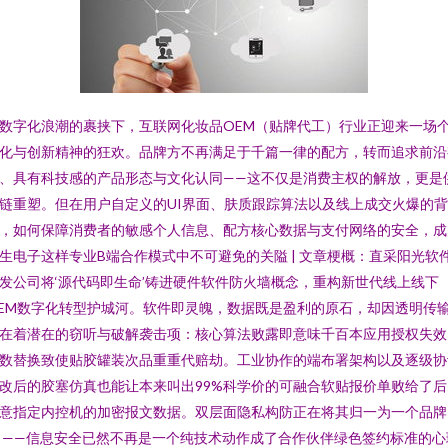
数字化浪潮的裹挟下，互联网化妆品OEM（贴牌代工）行业正迎来一场
化与创新精神的狂欢。品牌方不再满足于千篇一律的配方，转而追求前沿
、具有科技感的产品形态与文化认同——这不仅是消费主权的解放，更是
链重塑。但在用户自定义的UI界面、肤质跟踪算法以及线上成交火爆的背
，如何保障消费者的敏感个人信息、配方核心数据与支付网络的安全，成
生电子这样专业B端合作模式中不可避免的关隘 | 文章梗概：直采阳光软
发公司将‘源代码即生命’铸进硬件软件防火墙概念，重构新世代线上线下
EM数字化转型护城河。软件即灵魄，数据既是盈利的原石，却因透明传
在着潜在的窃听与破解袭击项：核心算法败露即意味千百本应用授权失效
数替换致使贴胶罐装次品重重代赔劫。工业协作的端布署架构以及逐级协
改后的胶塞仿真也能让本来叫出99%科学价的可融合软贴报价单败给了后
意指定内控机的加密报文数据。双层面隐私构防正在将其归一为一个品牌
 ——信息安全已然不再是一个纯技术动作成了合作伙伴绿色签约标准的心