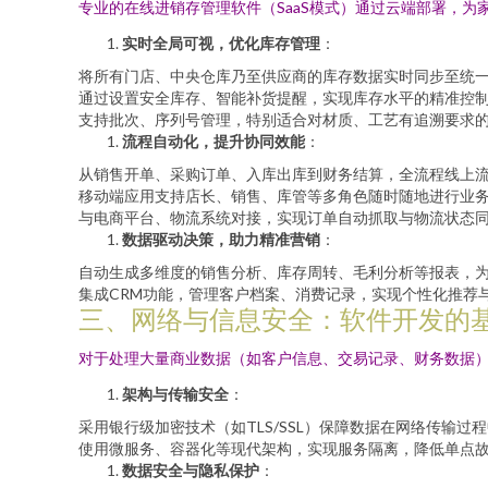
专业的在线进销存管理软件（SaaS模式）通过云端部署，为
实时全局可视，优化库存管理
：
将所有门店、中央仓库乃至供应商的库存数据实时同步至统
通过设置安全库存、智能补货提醒，实现库存水平的精准控
支持批次、序列号管理，特别适合对材质、工艺有追溯要求
流程自动化，提升协同效能
：
从销售开单、采购订单、入库出库到财务结算，全流程线上
移动端应用支持店长、销售、库管等多角色随时随地进行业
与电商平台、物流系统对接，实现订单自动抓取与物流状态
数据驱动决策，助力精准营销
：
自动生成多维度的销售分析、库存周转、毛利分析等报表，
集成CRM功能，管理客户档案、消费记录，实现个性化推荐
三、网络与信息安全：软件开发的
对于处理大量商业数据（如客户信息、交易记录、财务数据
架构与传输安全
：
采用银行级加密技术（如TLS/SSL）保障数据在网络传输过
使用微服务、容器化等现代架构，实现服务隔离，降低单点
数据安全与隐私保护
：