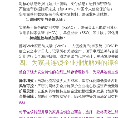
对核心敏感数据（如用户密码、支付信息）进行加密存储。
严格遵守数据隐私法规（如GDPR、中国个人信息保护法）
实现完善的数据备份与灾难恢复机制，确保业务连续性。
访问控制与身份认证
：
实施基于角色的访问控制（RBAC），确保员工只能访问其
采用多因素认证（MFA）、单点登录（SSO）等手段，强化
持续监控与威胁防御
：
部署Web应用防火墙（WAF）、入侵检测/防御系统（IDS/
建立安全审计日志，记录所有关键操作，便于事后追溯与合
定期进行安全漏洞扫描、渗透测试与代码审计，主动发现并
四、为家具连锁企业排忧解难的综
整合了强大安全特性的在线进销存管理软件，为家具连锁企
降本增效
：自动化流程减少人力成本，库存优化降低资金占
风险可控
：严密的网络安全措施保护企业核心数据资产免受
扩展灵活
：云服务的弹性特点使企业能根据业务发展（如新增
合规保障
：帮助企业在数据安全、隐私保护等方面满足日益
###
对于谋求转型升级的家具连锁企业而言，选择一款将高效进